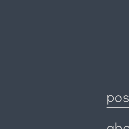
pos
abo