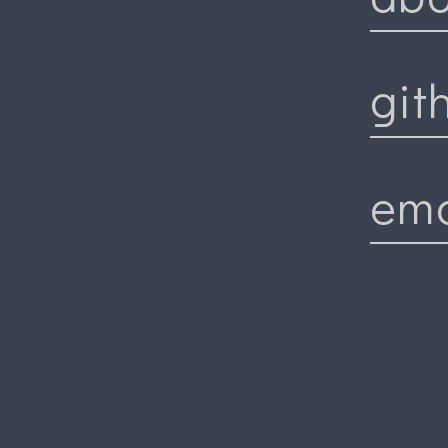
git
ema